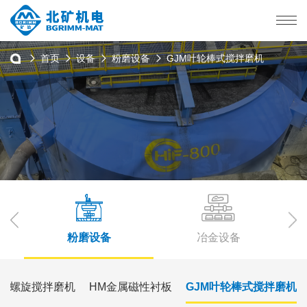
首页
设备
粉磨设备
GJM叶轮棒式搅拌磨机
粉磨设备
冶金设备
立式螺旋搅拌磨机
HM金属磁性衬板
GJM叶轮棒式搅拌磨机