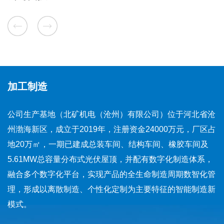
大“一带一路”沿线国家服务，持续推出新技术新产品，为依
托单位、主体研发单位开拓国内市场作出突出贡献。持续推
出一系列重大新技术新产品：磁絮凝一体化污水处理设备完
成工业试验，取得较好效果，为环保设备市场开发莫定基
础，开辟了一个新的发展方向；代表着世界浮选机先进水平
的680立方米浮选机完成了工业应用试验；摇床智能巡检机
器人产品和技术取得新突破；开发的无预离体小极板自动剥
加工制造
锌机填补了技术空白；搭建完成废旧动力电池破碎试验线等
等。
公司生产基地（北矿机电（沧州）有限公司）位于河北省沧
(二) 建立深度融合的产学研孵化平台，促进科技成果产
州渤海新区，成立于2019年，注册资金24000万元，厂区占
业化及市场推广
地20万㎡，一期已建成总装车间、结构车间、橡胶车间及
公司高度重视科技成果孵化转化，加强产学研用一体化
协作，进一步完善深度融合的产学研孵化平台，促进科技成
5.61MW总容量分布式光伏屋顶，并配有数字化制造体系，
果产业化及市场推广。依托单位北京矿冶科技集团有限公司
融合多个数字化平台，实现产品的全生命制造周期数智化管
于2011年被认定为国家技术转移示范机构，2019年与铜陵
理，形成以离散制造、个性化定制为主要特征的智能制造新
市人民政府共建北京矿冶科技集团有限公司（
铜陵
）国家技
模式。
术转移中心。为实现技术创新、增强核心竞争力、创新成果
转化为生产力提供了重要的成果转移转化途径。依托单位矿