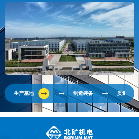
冶集团是我国以矿冶科学与工程技术为主的规模最大的综合
性研究与设计机构，在行业内享有盛誉，采、选、冶专业齐
全，产、学、研体系较为健全，拥有自主研发设计、小试中
试、产品制造与技术产品推广与售后等全流程服务团队，为
科技成果转化保驾护航。针对成果转化落地，将制订切合实
际的营销推广策略，配合国家矿山建设指导政策，密切关注
矿企建设情况，凭借自身多年积累的技术和经验，为企业设
备选型提供意见和指导，优化设计方案，以多年来在矿冶行
业里的影响力，积极引导企业向集约化、智能化和高效化的
生产迈进。
(三) 服务京津冀协同创新和一带一路建设，助力北京建
设全国科技创新中心
生产基地
制造装备
质量检测
公司积极响应国家号召，加大京津冀协同创新和“一带一
路”国家合作力度。近年来，公司高度重视智能矿冶装备技
术开发，取得了阶段性成果。例如，代表着世界浮选机先进
水平的680m³超大型智能浮选机完成了工业应用试验，可满
足大规模低品矿产资源高效绿色智能开发的市场需求；摇床
智能巡检机器人产品和技术取得新突破，融合多项人工智能